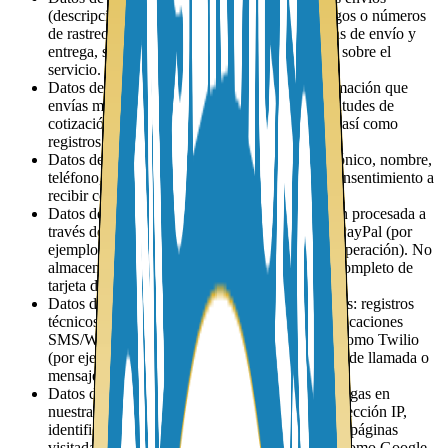
(descripciones de paquetes o productos), códigos o números
de rastreo, historial de estados del envío, fechas de envío y
entrega, sucursales utilizadas, y observaciones sobre el
servicio.
Datos de formularios y comunicaciones: información que
envías mediante formularios de contacto, solicitudes de
cotización, comentarios, reclamos o consultas; así como
registros necesarios para gestionar tu caso.
Datos de newsletter y marketing: correo electrónico, nombre,
teléfono, idioma preferido y el registro de tu consentimiento a
recibir comunicaciones comerciales.
Datos de pago: la información de tu transacción procesada a
través de proveedores externos como Stripe o PayPal (por
ejemplo, importe, moneda, identificador de la operación). No
almacenamos en nuestros sistemas tu número completo de
tarjeta de crédito ni tu código CVV.
Datos de comunicaciones telefónicas y mensajes: registros
técnicos mínimos de llamadas, mensajes y notificaciones
SMS/WhatsApp gestionadas por proveedores como Twilio
(por ejemplo, número de teléfono, identificador de llamada o
mensaje, hora, estado de entrega).
Datos de uso y analítica: datos sobre cómo navegas en
nuestras páginas y herramientas, incluyendo dirección IP,
identificadores de cookies, tipo de dispositivo y páginas
visitadas, recopilados a través de herramientas como Google