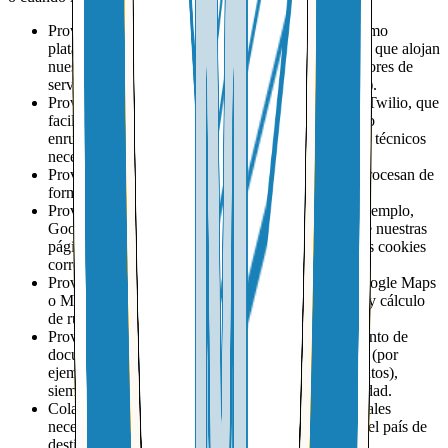
Proveedores de infraestructura y bases de datos, como
plataformas de nube y servicios de almacenamiento que alojan
nuestros sistemas y registros (por ejemplo, proveedores de
servicios en la nube y bases de datos administradas).
Proveedores de comunicaciones y telefonía, como Twilio, que
facilitan el envío de SMS, mensajes de WhatsApp o
enrutamiento de llamadas, y conservan los registros técnicos
necesarios de dichas comunicaciones.
Proveedores de pago, como Stripe y PayPal, que procesan de
forma segura tus pagos y datos financieros.
Proveedores de analítica y publicidad digital (por ejemplo,
Google, Meta) que nos ayudan a entender el uso de nuestras
páginas y medir campañas, cuando has aceptado las cookies
correspondientes.
Proveedores de mapas y geolocalización, como Google Maps
o Mapbox, que facilitan funcionalidades de mapas y cálculo
de rutas.
Proveedores de inteligencia artificial y reconocimiento de
documentos, que procesan contenido que tú cargas (por
ejemplo, para extraer texto de imágenes o documentos),
siempre respetando sus propias políticas de privacidad.
Colaboradores logísticos, agentes y socios comerciales
necesarios para completar tus envíos y entregas en el país de
destino.