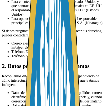
Para clientes ubicados principalmente en Estados Unidos y
que contratan servicios desde nuestras sucursales en EE. UU.,
el responsable principal es MTOM Services LLC (Estados
Unidos).
Para operaciones y entregas en Nicaragua, el responsable
principal es Envios Internacionales MTOM S.A. (Nicaragua).
Si tienes preguntas sobre esta política o deseas ejercer tus derechos,
puedes contactarnos en:
Correo electrónico: info@mtomtours.com o
info@enviehoy.com
Teléfono EE. UU.: (323) 953-8100
Teléfono Nicaragua: 2298-0700
2. Datos personales que recopilamos
Recopilamos diferentes tipos de datos personales dependiendo de
cómo interactúas con MTOM. En general, los datos que tratamos
incluyen:
Datos de identificación y contacto: nombre, apellidos, correo
electrónico, número de teléfono, país de residencia y, cuando
corresponde, dirección de envío o de entrega del destinatario.
Datos de envío y transacción: contenido de tus envíos