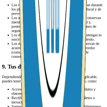
Los registros de envíos y transacciones se conservan durante
los plazos requeridos por la normativa comercial, fiscal y de
prevención de fraude.
Los mensajes de contacto y atención al cliente se conservan
mientras sean necesarios para gestionar tu solicitud y,
posteriormente, durante un plazo razonable para fines de
seguimiento o defensa ante reclamaciones.
Los datos de newsletter se conservan mientras mantengas tu
suscripción activa o hasta que retires tu consentimiento.
Los datos de analítica asociados a cookies se conservan de
acuerdo con los plazos establecidos por cada proveedor
(como Google o Meta) y según tu configuración de
consentimiento.
9. Tus derechos y cómo ejercerlos
Dependiendo de tu lugar de residencia y la normativa aplicable,
puedes tener ciertos derechos sobre tus datos personales, como:
Acceso: solicitar confirmación de si tratamos tus datos y
obtener una copia de la información relevante.
Rectificación: pedir que corrijamos datos incompletos o
inexactos.
Supresión: solicitar, en determinados casos, que eliminemos