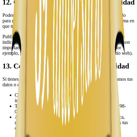
12. Cambios en esta política de privacidad
Podemos actualizar esta política de privacidad de vez en cuando
para reflejar cambios en la ley, en nuestros servicios o en la forma en
que tratamos tus datos.
Publicaremos la versión actualizada en esta misma página e
indicaremos la fecha de la última actualización. Si los cambios son
importantes, podremos notificarte por medios adicionales (por
ejemplo, por correo electrónico o a través de avisos en el sitio web).
13. Cómo contactarnos sobre privacidad
Si tienes cualquier duda sobre esta política, sobre cómo tratamos tus
datos o deseas ejercer tus derechos, puedes escribirnos a:
Correo electrónico: info@mtomtours.com o
info@enviehoy.com
Teléfonos de contacto: (323) 953-8100 (EE. UU.) / 2298-
0700 (Nicaragua)
Al utilizar nuestros servicios después de leer esta política,
reconoces que has sido informado sobre cómo tratamos tus
datos personales.