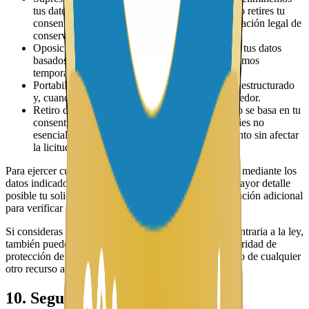
tus datos cuando ya no sean necesarios o cuando retires tu
consentimiento, siempre que no exista una obligación legal de
conservarlos.
Oposición y limitación: oponerte a que tratemos tus datos
basados en intereses legítimos o pedir que limitemos
temporalmente su uso.
Portabilidad: recibir ciertos datos en un formato estructurado
y, cuando sea posible, transmitirlos a otro proveedor.
Retiro del consentimiento: cuando el tratamiento se basa en tu
consentimiento (por ejemplo, newsletter o cookies no
esenciales), puedes retirarlo en cualquier momento sin afectar
la licitud del tratamiento previo.
Para ejercer cualquiera de estos derechos, contáctanos mediante los
datos indicados en la sección 1, describiendo con el mayor detalle
posible tu solicitud. Es posible que te pidamos información adicional
para verificar tu identidad.
Si consideras que hemos tratado tus datos de forma contraria a la ley,
también puedes presentar una reclamación ante la autoridad de
protección de datos competente en tu país, sin perjuicio de cualquier
otro recurso administrativo o judicial.
10. Seguridad de la información