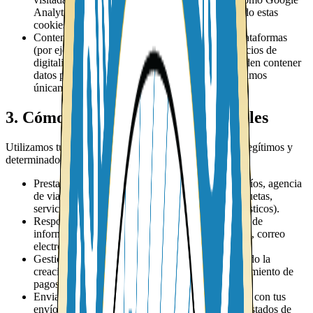
Analytics y el píxel de Meta, cuando has aceptado estas
cookies.
Contenido que subes o compartes en nuestras plataformas
(por ejemplo, documentos o imágenes para servicios de
digitalización o verificación): estos archivos pueden contener
datos personales tuyos o de terceros, que procesamos
únicamente para prestarte el servicio solicitado.
3. Cómo usamos tus datos personales
Utilizamos tus datos personales únicamente para fines legítimos y
determinados. En particular, tratamos tus datos para:
Prestar y gestionar los servicios que solicitas (envíos, agencia
de viajes, rastreo de paquetes, generación de etiquetas,
servicios de documentación y otros servicios logísticos).
Responder a tus consultas, reclamos o solicitudes de
información enviadas por formularios de contacto, correo
electrónico, teléfono u otros canales.
Gestionar la relación comercial contigo, incluyendo la
creación de registros internos, facturación y seguimiento de
pagos.
Enviarte comunicaciones de servicio relacionadas con tus
envíos o reservas (por ejemplo, confirmaciones, estados de