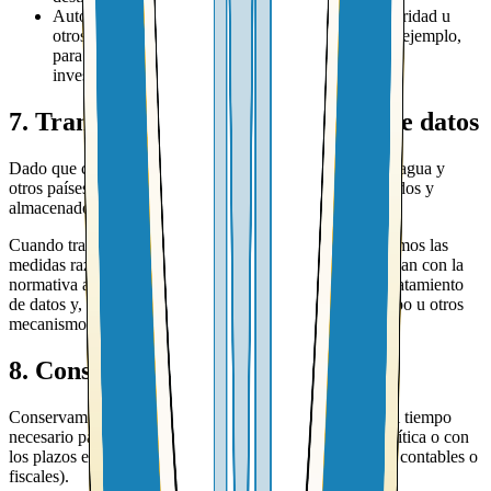
Autoridades públicas, reguladores, fuerzas de seguridad u
otros terceros cuando la ley lo permita o exija (por ejemplo,
para atender requerimientos legales o colaborar en
investigaciones).
7. Transferencias internacionales de datos
Dado que conectamos clientes en Estados Unidos, Nicaragua y
otros países de Centroamérica, tus datos pueden ser tratados y
almacenados en diferentes países.
Cuando transferimos datos personales entre países, tomamos las
medidas razonables para que dichas transferencias cumplan con la
normativa aplicable, incluyendo el uso de contratos de tratamiento
de datos y, cuando se requiere, cláusulas contractuales tipo u otros
mecanismos equivalentes.
8. Conservación de tus datos
Conservamos tus datos personales únicamente durante el tiempo
necesario para cumplir con los fines descritos en esta política o con
los plazos exigidos por la ley (por ejemplo, obligaciones contables o
fiscales).