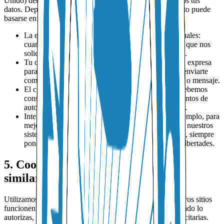
Unido) debemos indicar la base legal sobre la que tratamos tus
datos. Dependiendo de la actividad concreta, el tratamiento puede
basarse en:
La ejecución de un contrato o medidas precontractuales:
cuando tratamos tus datos para prestar los servicios que nos
solicitas (por ejemplo, envío de paquetería o viajes).
Tu consentimiento: cuando te pedimos autorización expresa
para usar determinadas cookies de analítica o para enviarte
comunicaciones comerciales por correo electrónico o mensaje.
El cumplimiento de obligaciones legales: cuando debemos
conservar información contable, atender requerimientos de
autoridades o colaborar en la prevención del fraude.
Intereses legítimos de MTOM o de terceros: por ejemplo, para
mejorar nuestros servicios, proteger la seguridad de nuestros
sistemas o defendernos ante posibles reclamaciones, siempre
ponderando estos intereses frente a tus derechos y libertades.
5. Cookies, analítica y tecnologías
similares
Utilizamos cookies y tecnologías similares para que nuestros sitios
funcionen correctamente, recordar tus preferencias y, cuando lo
autorizas, analizar el uso del sitio y medir campañas publicitarias.