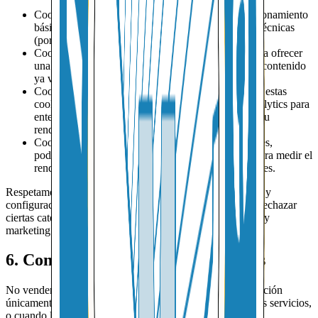
Cookies estrictamente necesarias: permiten el funcionamiento
básico del sitio, la seguridad y ciertas preferencias técnicas
(por ejemplo, recordar tu idioma preferido).
Cookies de preferencias y experiencia: nos ayudan a ofrecer
una experiencia más personalizada, como recordar contenido
ya visto o ciertas opciones de visualización.
Cookies de analítica y rendimiento: cuando aceptas estas
cookies, utilizamos herramientas como Google Analytics para
entender cómo se usan nuestras páginas y mejorar su
rendimiento.
Cookies y píxeles publicitarios: cuando lo consientes,
podemos usar tecnologías como el píxel de Meta para medir el
rendimiento de campañas y crear audiencias similares.
Respetamos tus elecciones sobre cookies. Nuestro banner y
configuraciones de consentimiento te permiten aceptar o rechazar
ciertas categorías de cookies, en particular las de analítica y
marketing.
6. Con quién compartimos tus datos
No vendemos tus datos personales. Compartimos información
únicamente con terceros que nos ayudan a prestar nuestros servicios,
o cuando la ley lo exige.