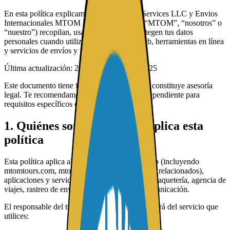
En esta política explicamos cómo MTOM Services LLC y Envios
Internacionales MTOM S.A. (en conjunto, “MTOM”, “nosotros” o
“nuestro”) recopilan, usan, comparten y protegen tus datos
personales cuando utilizas nuestros sitios web, herramientas en línea
y servicios de envíos y viajes.
Última actualización:
25 de noviembre de 2025
Este documento tiene fines informativos y no constituye asesoría
legal. Te recomendamos obtener asesoría independiente para
requisitos específicos de tu jurisdicción.
1. Quiénes somos y a quién aplica esta
política
Esta política aplica al uso de nuestros sitios web (incluyendo
mtomtours.com, mtomservices.com y dominios relacionados),
aplicaciones y servicios asociados a envíos de paquetería, agencia de
viajes, rastreo de envíos y herramientas de comunicación.
El responsable del tratamiento de datos dependerá del servicio que
utilices: