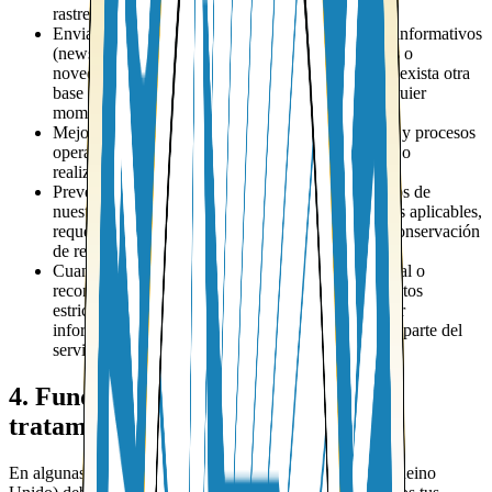
rastreo o avisos importantes).
Enviarte comunicaciones comerciales y boletines informativos
(newsletter) sobre nuestros servicios, promociones o
novedades, cuando tengamos tu consentimiento o exista otra
base legal aplicable. Puedes darte de baja en cualquier
momento.
Mejorar nuestros sitios web, herramientas internas y procesos
operativos, por ejemplo analizando el uso del sitio o
realizando pruebas y mejoras de rendimiento.
Prevención de fraude, abusos o usos no autorizados de
nuestros servicios, así como para cumplir con leyes aplicables,
requerimientos de autoridades y obligaciones de conservación
de registros.
Cuando utilizamos servicios de inteligencia artificial o
reconocimiento de documentos, procesamos los datos
estrictamente para automatizar tareas (como extraer
información de documentos) a tu solicitud o como parte del
servicio contratado.
4. Fundamentos legales para el
tratamiento (cuando aplica)
En algunas jurisdicciones (como la Unión Europea o el Reino