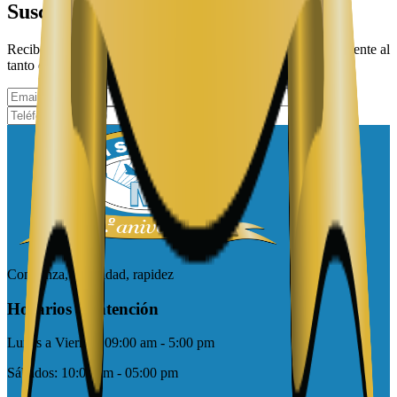
Suscríbete y recibe promociones
Recibe información por medio de tu correo electrónico y mantente al
tanto de las noticias y ofertas especiales de MTOM.
Suscribirme
Confianza, seguridad, rapidez
Horarios de atención
Lunes a Viernes:
09:00 am - 5:00 pm
Sábados:
10:00 am - 05:00 pm