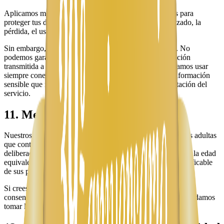
Aplicamos medidas técnicas y organizativas razonables para
proteger tus datos personales contra el acceso no autorizado, la
pérdida, el uso indebido o la divulgación.
Sin embargo, ningún sistema es completamente seguro. No
podemos garantizar la seguridad absoluta de la información
transmitida a través de Internet, por lo que te recomendamos usar
siempre conexiones seguras y mantener en reserva la información
sensible que no sea estrictamente necesaria para la prestación del
servicio.
11. Menores de edad
Nuestros servicios están dirigidos principalmente a personas adultas
que contratan envíos o servicios de viajes. No recopilamos
deliberadamente datos personales de menores de 13 años (o la edad
equivalente según tu jurisdicción) sin el consentimiento verificable
de sus padres o tutores.
Si crees que un menor nos ha proporcionado datos sin el
consentimiento adecuado, por favor contáctanos para que podamos
tomar las medidas correspondientes.