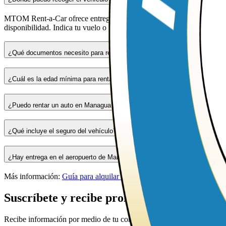
MTOM Rent-a-Car ofrece entrega y recogida en Managua, incluyendo 
disponibilidad. Indica tu vuelo o ubicación al reservar.
¿Qué documentos necesito para rentar un auto en Managua?
¿Cuál es la edad mínima para rentar un auto en Nicaragua?
¿Puedo rentar un auto en Managua solo con efectivo?
¿Qué incluye el seguro del vehículo?
¿Hay entrega en el aeropuerto de Managua?
Más información:
Guía para alquilar autos en Managua
Suscríbete y recibe promociones
Recibe información por medio de tu correo electrónico y mantente al 