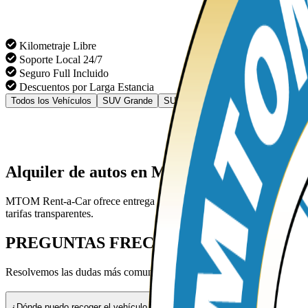
Kilometraje Libre
Soporte Local 24/7
Seguro Full Incluido
Descuentos por Larga Estancia
Todos los Vehículos
SUV Grande
SUV de Lujo
Van Grande
Alquiler de autos en Managua
MTOM Rent-a-Car ofrece entrega y recogida en Managua, incluyendo e
tarifas transparentes.
PREGUNTAS
FRECUENTES
Resolvemos las dudas más comunes sobre alquiler de autos en Manag
¿Dónde puedo recoger el vehículo en Managua?