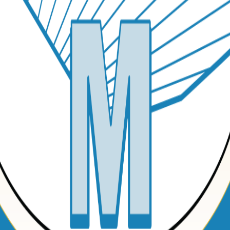
el aeropuerto Internacional Augusto C. Sandino (MGA). Puedes coordi
tanto de las noticias y ofertas especiales de MTOM.