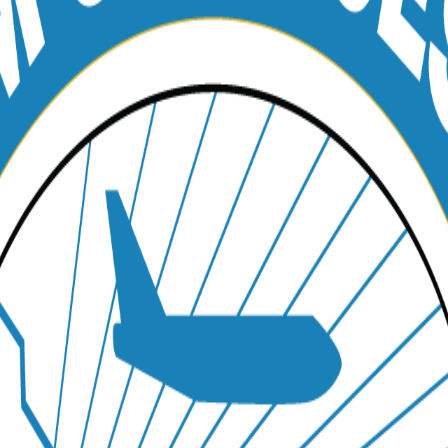
l aeropuerto Internacional Augusto C. Sandino (MGA). Vehículos prem
ua.