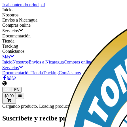
Ir al contenido principal
Inicio
Nosotros
Envíos a Nicaragua
Compras online
Servicios
Documentación
Tienda
Tracking
Contáctanos
Más
Inicio
Nosotros
Envíos a Nicaragua
Compras online
Servicios
Documentación
Tienda
Tracking
Contáctanos
ES
EN
$0.00
Cargando producto. Loading product.
Suscríbete y recibe promociones