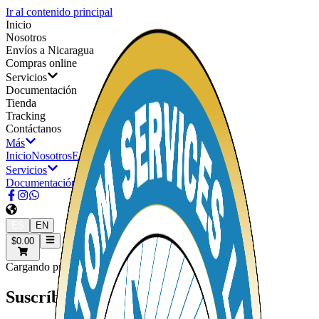
Ir al contenido principal
Inicio
Nosotros
Envíos a Nicaragua
Compras online
Servicios
Documentación
Tienda
Tracking
Contáctanos
Más
Inicio
Nosotros
Envíos a Nicaragua
Compras online
Servicios
Documentación
Tienda
Tracking
Contáctanos
ES
EN
$0.00
Cargando producto. Loading product.
Suscríbete y recibe promociones