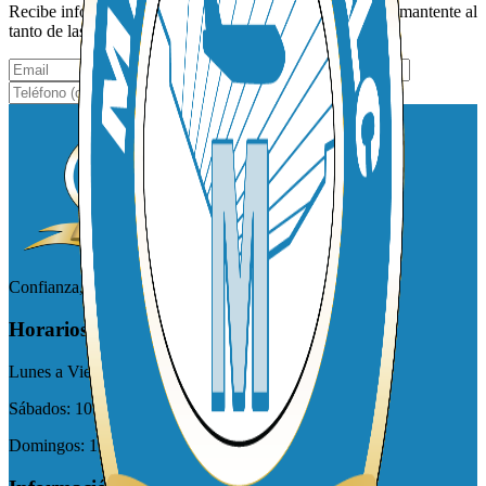
Recibe información por medio de tu correo electrónico y mantente al
tanto de las noticias y ofertas especiales de MTOM.
Suscribirme
Confianza, seguridad, rapidez
Horarios de atención
Lunes a Viernes:
09:00 am - 5:00 pm
Sábados:
10:00 am - 05:00 pm
Domingos:
10:00 am - 03:00 pm