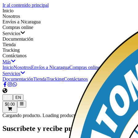
Ir al contenido principal
Inicio
Nosotros
Envíos a Nicaragua
Compras online
Servicios
Documentación
Tienda
Tracking
Contáctanos
Más
Inicio
Nosotros
Envíos a Nicaragua
Compras online
Servicios
Documentación
Tienda
Tracking
Contáctanos
ES
EN
$0.00
Cargando producto. Loading product.
Suscríbete y recibe promociones