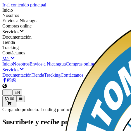
Ir al contenido principal
Inicio
Nosotros
Envíos a Nicaragua
Compras online
Servicios
Documentación
Tienda
Tracking
Contáctanos
Más
Inicio
Nosotros
Envíos a Nicaragua
Compras online
Servicios
Documentación
Tienda
Tracking
Contáctanos
ES
EN
$0.00
Cargando producto. Loading product.
Suscríbete y recibe promociones