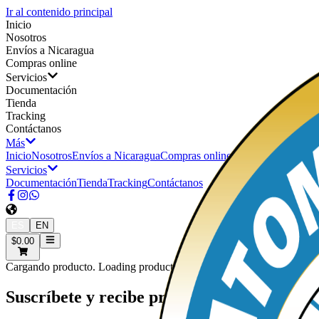
Ir al contenido principal
Inicio
Nosotros
Envíos a Nicaragua
Compras online
Servicios
Documentación
Tienda
Tracking
Contáctanos
Más
Inicio
Nosotros
Envíos a Nicaragua
Compras online
Servicios
Documentación
Tienda
Tracking
Contáctanos
ES
EN
$0.00
Cargando producto. Loading product.
Suscríbete y recibe promociones