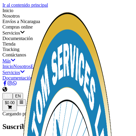
Ir al contenido principal
Inicio
Nosotros
Envíos a Nicaragua
Compras online
Servicios
Documentación
Tienda
Tracking
Contáctanos
Más
Inicio
Nosotros
Envíos a Nicaragua
Compras online
Servicios
Documentación
Tienda
Tracking
Contáctanos
ES
EN
$0.00
Cargando producto. Loading product.
Suscríbete y recibe promociones