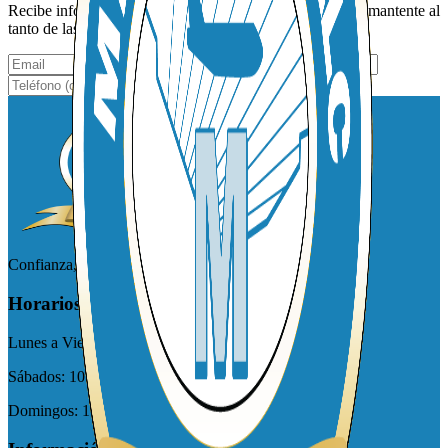
Recibe información por medio de tu correo electrónico y mantente al
tanto de las noticias y ofertas especiales de MTOM.
Suscribirme
Confianza, seguridad, rapidez
Horarios de atención
Lunes a Viernes:
09:00 am - 5:00 pm
Sábados:
10:00 am - 05:00 pm
Domingos:
10:00 am - 03:00 pm