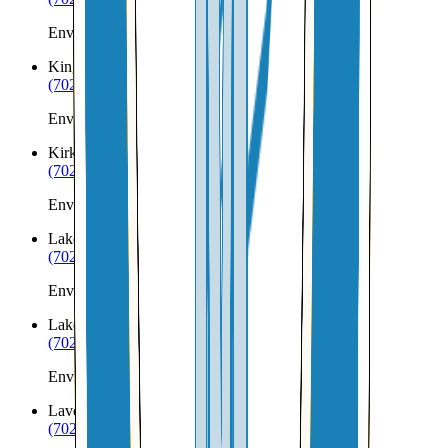
Envíos a Nicaragua desde Kearny
Kingman
AZ
(702) 879-8299
Envíos a Nicaragua desde Kingman
Kirkland
AZ
(702) 879-8299
Envíos a Nicaragua desde Kirkland
Lake Havasu City
AZ
(702) 879-8299
Envíos a Nicaragua desde Lake Havasu City
Lakeside
AZ
(702) 879-8299
Envíos a Nicaragua desde Lakeside
Laveen
AZ
(702) 879-8299