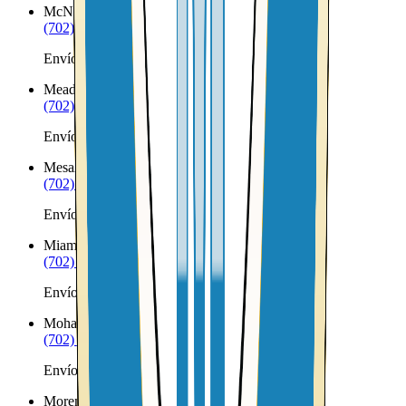
McNeal
AZ
(702) 879-8299
Envíos a Nicaragua desde McNeal
Meadview
AZ
(702) 879-8299
Envíos a Nicaragua desde Meadview
Mesa
AZ
(702) 879-8299
Envíos a Nicaragua desde Mesa
Miami
AZ
(702) 879-8299
Envíos a Nicaragua desde Miami
Mohave Valley
AZ
(702) 879-8299
Envíos a Nicaragua desde Mohave Valley
Morenci
AZ