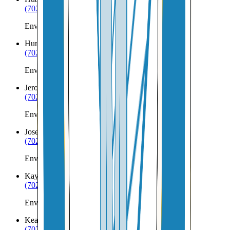
(702) 879-8299
Envíos a Nicaragua desde Huachuca City
Humboldt
AZ
(702) 879-8299
Envíos a Nicaragua desde Humboldt
Jerome
AZ
(702) 879-8299
Envíos a Nicaragua desde Jerome
Joseph City
AZ
(702) 879-8299
Envíos a Nicaragua desde Joseph City
Kayenta
AZ
(702) 879-8299
Envíos a Nicaragua desde Kayenta
Kearny
AZ
(702) 879-8299