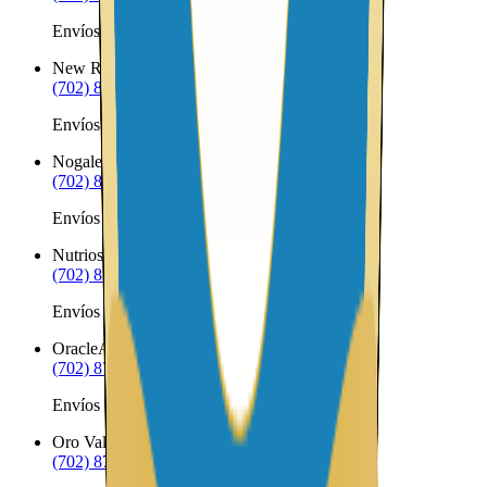
Envíos a Nicaragua desde Naco
New River
AZ
(702) 879-8299
Envíos a Nicaragua desde New River
Nogales
AZ
(702) 879-8299
Envíos a Nicaragua desde Nogales
Nutrioso
AZ
(702) 879-8299
Envíos a Nicaragua desde Nutrioso
Oracle
AZ
(702) 879-8299
Envíos a Nicaragua desde Oracle
Oro Valley
AZ
(702) 879-8299