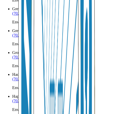
Envíos a Nicaragua desde Grand Canyon
Green Valley
AZ
(702) 879-8299
Envíos a Nicaragua desde Green Valley
Greer
AZ
(702) 879-8299
Envíos a Nicaragua desde Greer
Groom Creek
AZ
(702) 879-8299
Envíos a Nicaragua desde Groom Creek
Hackberry
AZ
(702) 879-8299
Envíos a Nicaragua desde Hackberry
Happy Jack
AZ
(702) 879-8299
Envíos a Nicaragua desde Happy Jack