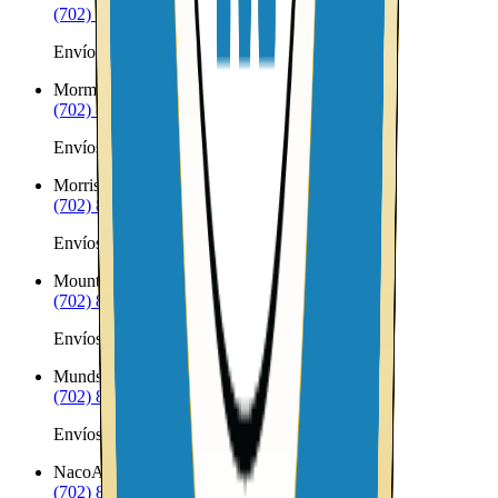
(702) 879-8299
Envíos a Nicaragua desde Morenci
Mormon Lake
AZ
(702) 879-8299
Envíos a Nicaragua desde Mormon Lake
Morristown
AZ
(702) 879-8299
Envíos a Nicaragua desde Morristown
Mount Lemmon
AZ
(702) 879-8299
Envíos a Nicaragua desde Mount Lemmon
Munds Park
AZ
(702) 879-8299
Envíos a Nicaragua desde Munds Park
Naco
AZ
(702) 879-8299