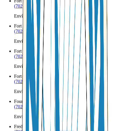
Fort Huachuca
AZ
(702) 879-8299
Envíos a Nicaragua desde Fort Huachuca
Fort McDowell
AZ
(702) 879-8299
Envíos a Nicaragua desde Fort McDowell
Fort Mohave
AZ
(702) 879-8299
Envíos a Nicaragua desde Fort Mohave
Fort Thomas
AZ
(702) 879-8299
Envíos a Nicaragua desde Fort Thomas
Fountain Hills
AZ
(702) 879-8299
Envíos a Nicaragua desde Fountain Hills
Fredonia
AZ