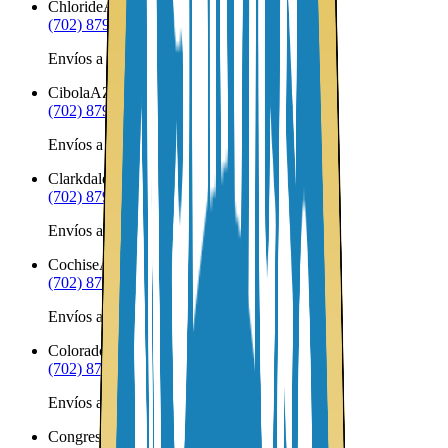
Chloride
AZ
(702) 879-8299
Envíos a Nicaragua desde Chloride
Cibola
AZ
(702) 879-8299
Envíos a Nicaragua desde Cibola
Clarkdale
AZ
(702) 879-8299
Envíos a Nicaragua desde Clarkdale
Cochise
AZ
(702) 879-8299
Envíos a Nicaragua desde Cochise
Colorado City
AZ
(702) 879-8299
Envíos a Nicaragua desde Colorado City
Congress
AZ