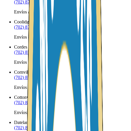
(702) 879-8299
Envíos a Nicaragua desde Congress
Coolidge
AZ
(702) 879-8299
Envíos a Nicaragua desde Coolidge
Cordes Lakes
AZ
(702) 879-8299
Envíos a Nicaragua desde Cordes Lakes
Cornville
AZ
(702) 879-8299
Envíos a Nicaragua desde Cornville
Cottonwood
AZ
(702) 879-8299
Envíos a Nicaragua desde Cottonwood
Dateland
AZ
(702) 879-8299