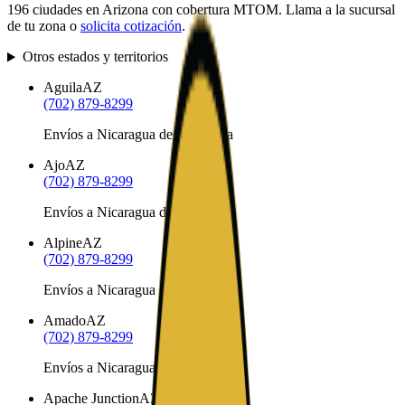
196
ciudades en
Arizona
con cobertura MTOM. Llama a la sucursal
de tu zona o
solicita cotización
.
Otros estados y territorios
Aguila
AZ
(702) 879-8299
Envíos a Nicaragua desde Aguila
Ajo
AZ
(702) 879-8299
Envíos a Nicaragua desde Ajo
Alpine
AZ
(702) 879-8299
Envíos a Nicaragua desde Alpine
Amado
AZ
(702) 879-8299
Envíos a Nicaragua desde Amado
Apache Junction
AZ