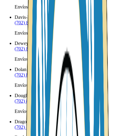
Envíos a Nicaragua desde Dateland
Davis-Monthan AFB
AZ
(702) 879-8299
Envíos a Nicaragua desde Davis-Monthan AFB
Dewey
AZ
(702) 879-8299
Envíos a Nicaragua desde Dewey
Dolan Springs
AZ
(702) 879-8299
Envíos a Nicaragua desde Dolan Springs
Douglas
AZ
(702) 879-8299
Envíos a Nicaragua desde Douglas
Dragoon
AZ
(702) 879-8299