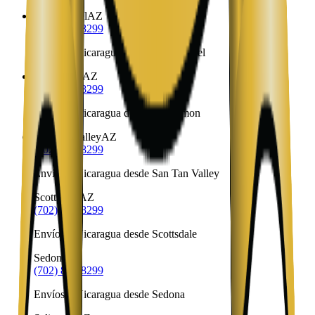
San Manuel
AZ
(702) 879-8299
Envíos a Nicaragua desde San Manuel
San Simon
AZ
(702) 879-8299
Envíos a Nicaragua desde San Simon
San Tan Valley
AZ
(702) 879-8299
Envíos a Nicaragua desde San Tan Valley
Scottsdale
AZ
(702) 879-8299
Envíos a Nicaragua desde Scottsdale
Sedona
AZ
(702) 879-8299
Envíos a Nicaragua desde Sedona