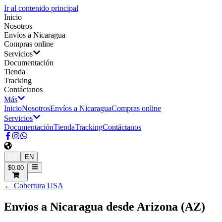
Ir al contenido principal
Inicio
Nosotros
Envíos a Nicaragua
Compras online
Servicios
Documentación
Tienda
Tracking
Contáctanos
Más
Inicio
Nosotros
Envíos a Nicaragua
Compras online
Servicios
Documentación
Tienda
Tracking
Contáctanos
ES
EN
$0.00
← Cobertura USA
Envíos a Nicaragua desde
Arizona
(
AZ
)