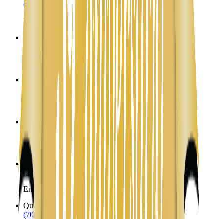
(702) 879-8299
Envíos a Nicaragua desde Pinedale
Pinetop
AZ
(702) 879-8299
Envíos a Nicaragua desde Pinetop
Pirtleville
AZ
(702) 879-8299
Envíos a Nicaragua desde Pirtleville
Prescott
AZ
(702) 879-8299
Envíos a Nicaragua desde Prescott
Prescott Valley
AZ
(702) 879-8299
Envíos a Nicaragua desde Prescott Valley
Quartzsite
AZ
(702) 879-8299