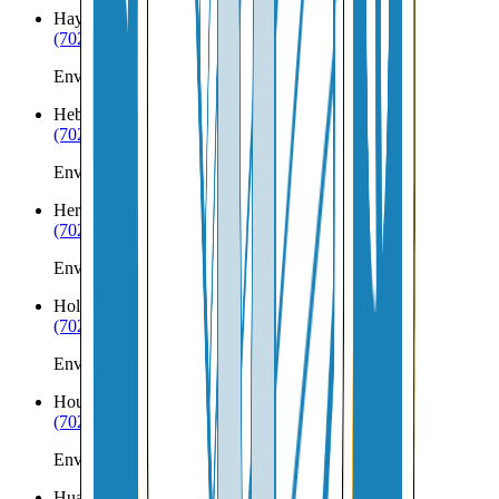
Hayden
AZ
(702) 879-8299
Envíos a Nicaragua desde Hayden
Heber
AZ
(702) 879-8299
Envíos a Nicaragua desde Heber
Hereford
AZ
(702) 879-8299
Envíos a Nicaragua desde Hereford
Holbrook
AZ
(702) 879-8299
Envíos a Nicaragua desde Holbrook
Houck
AZ
(702) 879-8299
Envíos a Nicaragua desde Houck
Huachuca City
AZ