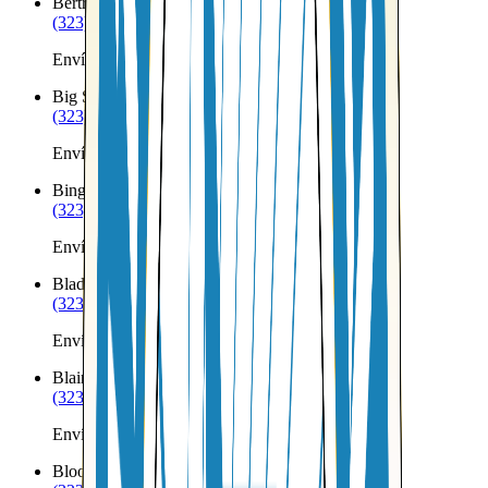
Bertrand
NE
(323) 953-8100
Envíos a Nicaragua desde Bertrand
Big Springs
NE
(323) 953-8100
Envíos a Nicaragua desde Big Springs
Bingham
NE
(323) 953-8100
Envíos a Nicaragua desde Bingham
Bladen
NE
(323) 953-8100
Envíos a Nicaragua desde Bladen
Blair
NE
(323) 953-8100
Envíos a Nicaragua desde Blair
Bloomfield
NE