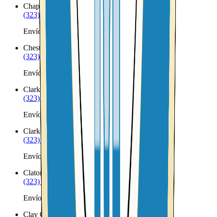
Chappell
NE
(323) 953-8100
Envíos a Nicaragua desde Chappell
Chester
NE
(323) 953-8100
Envíos a Nicaragua desde Chester
Clarks
NE
(323) 953-8100
Envíos a Nicaragua desde Clarks
Clarkson
NE
(323) 953-8100
Envíos a Nicaragua desde Clarkson
Clatonia
NE
(323) 953-8100
Envíos a Nicaragua desde Clatonia
Clay Center
NE