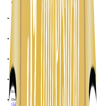
(323) 953-8100
Envíos a Nicaragua desde Davey
David City
NE
(323) 953-8100
Envíos a Nicaragua desde David City
Dawson
NE
(323) 953-8100
Envíos a Nicaragua desde Dawson
Daykin
NE
(323) 953-8100
Envíos a Nicaragua desde Daykin
De Witt
NE
(323) 953-8100
Envíos a Nicaragua desde De Witt
Decatur
NE
(323) 953-8100