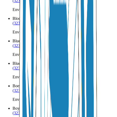
(323) 953-8100
Envíos a Nicaragua desde Bloomfield
Bloomington
NE
(323) 953-8100
Envíos a Nicaragua desde Bloomington
Blue Hill
NE
(323) 953-8100
Envíos a Nicaragua desde Blue Hill
Blue Springs
NE
(323) 953-8100
Envíos a Nicaragua desde Blue Springs
Boelus
NE
(323) 953-8100
Envíos a Nicaragua desde Boelus
Boys Town
NE
(323) 953-8100