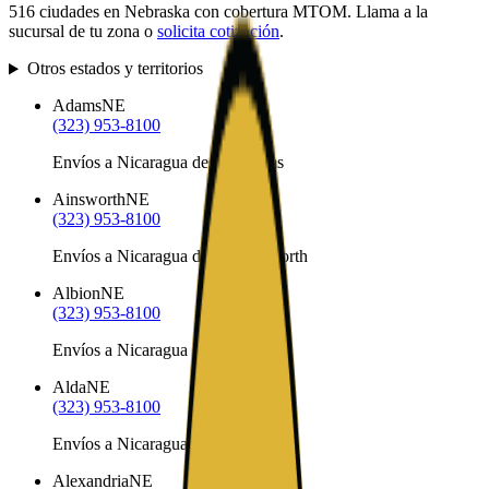
516
ciudades en
Nebraska
con cobertura MTOM. Llama a la
sucursal de tu zona o
solicita cotización
.
Otros estados y territorios
Adams
NE
(323) 953-8100
Envíos a Nicaragua desde Adams
Ainsworth
NE
(323) 953-8100
Envíos a Nicaragua desde Ainsworth
Albion
NE
(323) 953-8100
Envíos a Nicaragua desde Albion
Alda
NE
(323) 953-8100
Envíos a Nicaragua desde Alda
Alexandria
NE