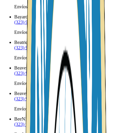
Envíos a Nicaragua desde Battle Creek
Bayard
NE
(323) 953-8100
Envíos a Nicaragua desde Bayard
Beatrice
NE
(323) 953-8100
Envíos a Nicaragua desde Beatrice
Beaver City
NE
(323) 953-8100
Envíos a Nicaragua desde Beaver City
Beaver Crossing
NE
(323) 953-8100
Envíos a Nicaragua desde Beaver Crossing
Bee
NE
(323) 953-8100