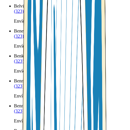
Belvidere
NE
(323) 953-8100
Envíos a Nicaragua desde Belvidere
Benedict
NE
(323) 953-8100
Envíos a Nicaragua desde Benedict
Benkelman
NE
(323) 953-8100
Envíos a Nicaragua desde Benkelman
Bennet
NE
(323) 953-8100
Envíos a Nicaragua desde Bennet
Bennington
NE
(323) 953-8100
Envíos a Nicaragua desde Bennington