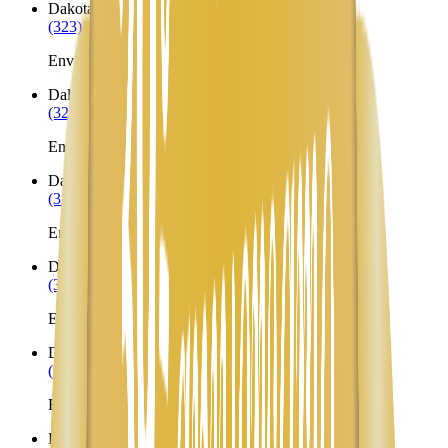
Dakota City
NE
(323) 953-8100
Envíos a Nicaragua desde Dakota City
Dalton
NE
(323) 953-8100
Envíos a Nicaragua desde Dalton
Danbury
NE
(323) 953-8100
Envíos a Nicaragua desde Danbury
Dannebrog
NE
(323) 953-8100
Envíos a Nicaragua desde Dannebrog
Davenport
NE
(323) 953-8100
Envíos a Nicaragua desde Davenport
Davey
NE