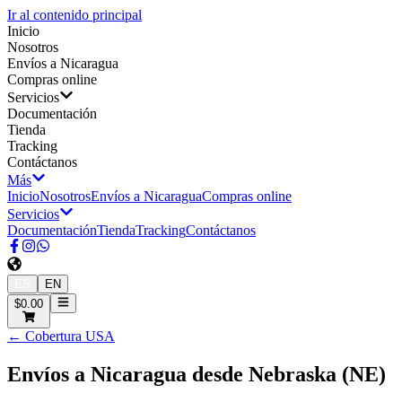
Ir al contenido principal
Inicio
Nosotros
Envíos a Nicaragua
Compras online
Servicios
Documentación
Tienda
Tracking
Contáctanos
Más
Inicio
Nosotros
Envíos a Nicaragua
Compras online
Servicios
Documentación
Tienda
Tracking
Contáctanos
ES
EN
$0.00
← Cobertura USA
Envíos a Nicaragua desde
Nebraska
(
NE
)