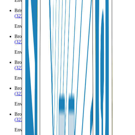
Envíos a Nicaragua desde Bridgeport
Bristow
NE
(323) 953-8100
Envíos a Nicaragua desde Bristow
Broadwater
NE
(323) 953-8100
Envíos a Nicaragua desde Broadwater
Brock
NE
(323) 953-8100
Envíos a Nicaragua desde Brock
Broken Bow
NE
(323) 953-8100
Envíos a Nicaragua desde Broken Bow
Brownville
NE
(323) 953-8100
Envíos a Nicaragua desde Brownville