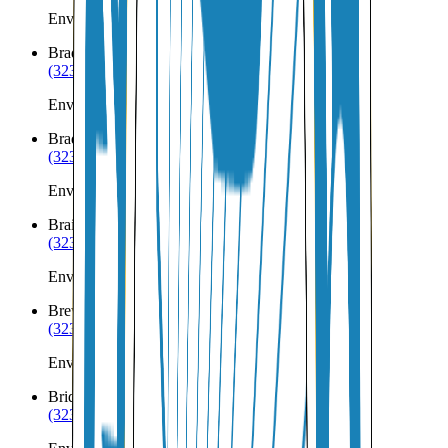
Envíos a Nicaragua desde Boys Town
Bradshaw
NE
(323) 953-8100
Envíos a Nicaragua desde Bradshaw
Brady
NE
(323) 953-8100
Envíos a Nicaragua desde Brady
Brainard
NE
(323) 953-8100
Envíos a Nicaragua desde Brainard
Brewster
NE
(323) 953-8100
Envíos a Nicaragua desde Brewster
Bridgeport
NE
(323) 953-8100