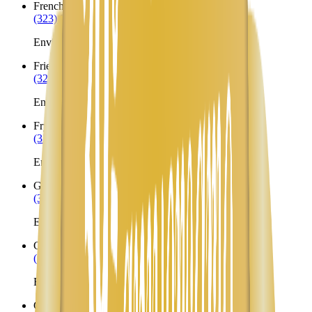
Frenchville
ME
(323) 953-8100
Envíos a Nicaragua desde Frenchville
Friendship
ME
(323) 953-8100
Envíos a Nicaragua desde Friendship
Fryeburg
ME
(323) 953-8100
Envíos a Nicaragua desde Fryeburg
Gardiner
ME
(323) 953-8100
Envíos a Nicaragua desde Gardiner
Garland
ME
(323) 953-8100
Envíos a Nicaragua desde Garland
Georgetown
ME