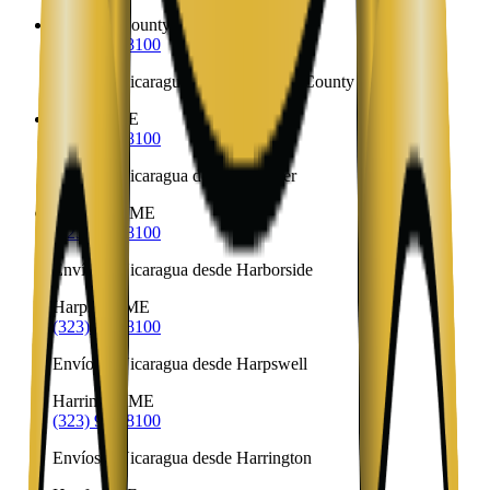
Hancock County
ME
(323) 953-8100
Envíos a Nicaragua desde Hancock County
Hanover
ME
(323) 953-8100
Envíos a Nicaragua desde Hanover
Harborside
ME
(323) 953-8100
Envíos a Nicaragua desde Harborside
Harpswell
ME
(323) 953-8100
Envíos a Nicaragua desde Harpswell
Harrington
ME
(323) 953-8100
Envíos a Nicaragua desde Harrington