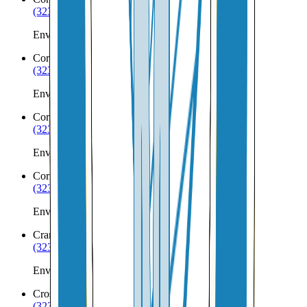
(323) 953-8100
Envíos a Nicaragua desde Corea
Corinna
ME
(323) 953-8100
Envíos a Nicaragua desde Corinna
Corinth
ME
(323) 953-8100
Envíos a Nicaragua desde Corinth
Cornish
ME
(323) 953-8100
Envíos a Nicaragua desde Cornish
Cranberry Isles
ME
(323) 953-8100
Envíos a Nicaragua desde Cranberry Isles
Cross Lake Township
ME
(323) 953-8100