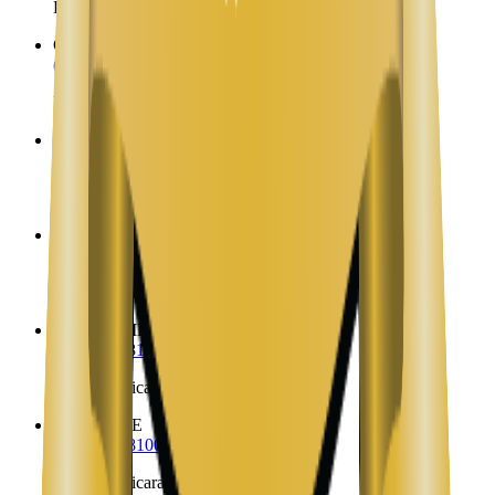
Envíos a Nicaragua desde Greenville Junction
Greenwood
ME
(323) 953-8100
Envíos a Nicaragua desde Greenwood
Guilford
ME
(323) 953-8100
Envíos a Nicaragua desde Guilford
Hallowell
ME
(323) 953-8100
Envíos a Nicaragua desde Hallowell
Hampden
ME
(323) 953-8100
Envíos a Nicaragua desde Hampden
Hancock
ME
(323) 953-8100
Envíos a Nicaragua desde Hancock