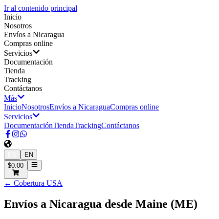
Ir al contenido principal
Inicio
Nosotros
Envíos a Nicaragua
Compras online
Servicios
Documentación
Tienda
Tracking
Contáctanos
Más
Inicio
Nosotros
Envíos a Nicaragua
Compras online
Servicios
Documentación
Tienda
Tracking
Contáctanos
ES
EN
$0.00
← Cobertura USA
Envíos a Nicaragua desde
Maine
(
ME
)