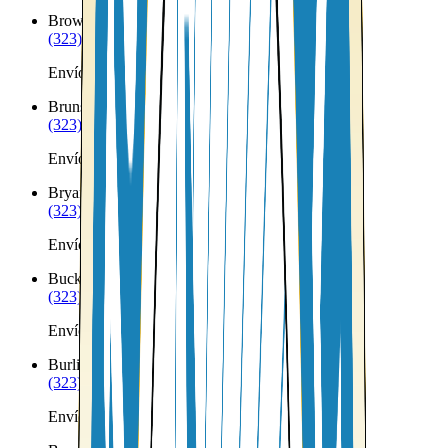
Brownville
ME
(323) 953-8100
Envíos a Nicaragua desde Brownville
Brunswick
ME
(323) 953-8100
Envíos a Nicaragua desde Brunswick
Bryant Pond
ME
(323) 953-8100
Envíos a Nicaragua desde Bryant Pond
Bucksport
ME
(323) 953-8100
Envíos a Nicaragua desde Bucksport
Burlington
ME
(323) 953-8100
Envíos a Nicaragua desde Burlington