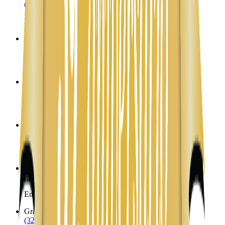
(323) 953-8100
Envíos a Nicaragua desde Georgetown
Gilead
ME
(323) 953-8100
Envíos a Nicaragua desde Gilead
Gorham
ME
(323) 953-8100
Envíos a Nicaragua desde Gorham
Gouldsboro
ME
(323) 953-8100
Envíos a Nicaragua desde Gouldsboro
Grand Isle
ME
(323) 953-8100
Envíos a Nicaragua desde Grand Isle
Grand Lake Stream
ME
(323) 953-8100