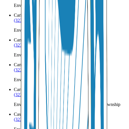
Envíos a Nicaragua desde Caratunk
Caribou
ME
(323) 953-8100
Envíos a Nicaragua desde Caribou
Carmel
ME
(323) 953-8100
Envíos a Nicaragua desde Carmel
Carrabassett Valley
ME
(323) 953-8100
Envíos a Nicaragua desde Carrabassett Valley
Carrying Place Town Township
ME
(323) 953-8100
Envíos a Nicaragua desde Carrying Place Town Township
Casco
ME
(323) 953-8100