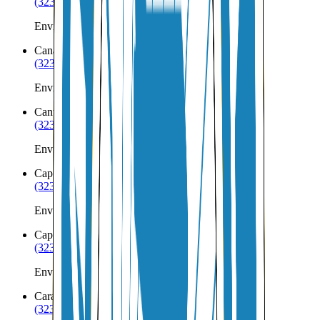
(323) 953-8100
Envíos a Nicaragua desde Camden
Canaan
ME
(323) 953-8100
Envíos a Nicaragua desde Canaan
Canton
ME
(323) 953-8100
Envíos a Nicaragua desde Canton
Cape Elizabeth
ME
(323) 953-8100
Envíos a Nicaragua desde Cape Elizabeth
Cape Neddick
ME
(323) 953-8100
Envíos a Nicaragua desde Cape Neddick
Caratunk
ME
(323) 953-8100