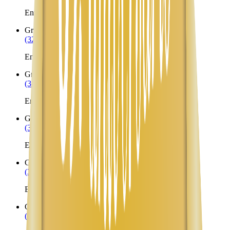
Envíos a Nicaragua desde Grand Lake Stream
Gray
ME
(323) 953-8100
Envíos a Nicaragua desde Gray
Greenbush
ME
(323) 953-8100
Envíos a Nicaragua desde Greenbush
Greene
ME
(323) 953-8100
Envíos a Nicaragua desde Greene
Greenville
ME
(323) 953-8100
Envíos a Nicaragua desde Greenville
Greenville Junction
ME
(323) 953-8100