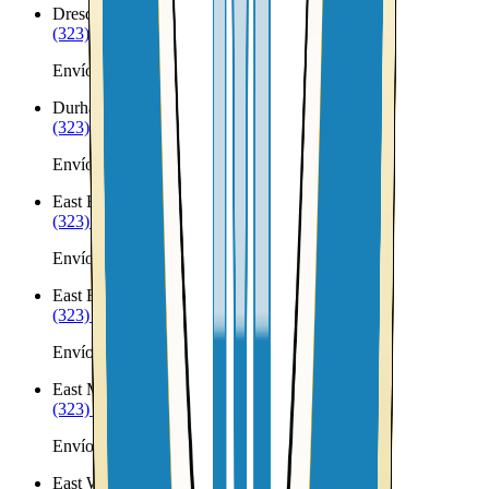
Dresden
ME
(323) 953-8100
Envíos a Nicaragua desde Dresden
Durham
ME
(323) 953-8100
Envíos a Nicaragua desde Durham
East Baldwin
ME
(323) 953-8100
Envíos a Nicaragua desde East Baldwin
East Boothbay
ME
(323) 953-8100
Envíos a Nicaragua desde East Boothbay
East Millinocket
ME
(323) 953-8100
Envíos a Nicaragua desde East Millinocket
East Waterboro
ME