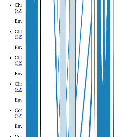
China
ME
(323) 953-8100
Envíos a Nicaragua desde China
Cliff Island
ME
(323) 953-8100
Envíos a Nicaragua desde Cliff Island
Clifton
ME
(323) 953-8100
Envíos a Nicaragua desde Clifton
Clinton
ME
(323) 953-8100
Envíos a Nicaragua desde Clinton
Cooper
ME
(323) 953-8100
Envíos a Nicaragua desde Cooper
Corea
ME