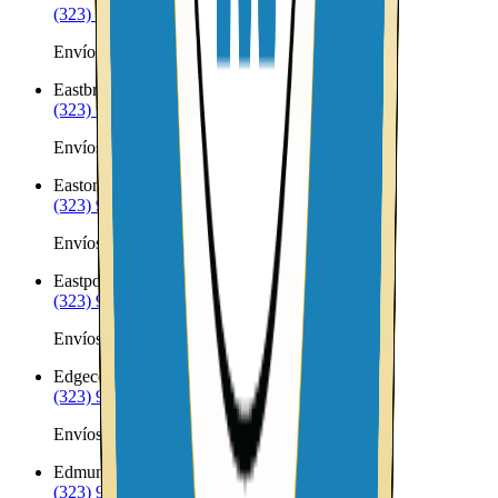
(323) 953-8100
Envíos a Nicaragua desde East Waterboro
Eastbrook
ME
(323) 953-8100
Envíos a Nicaragua desde Eastbrook
Easton
ME
(323) 953-8100
Envíos a Nicaragua desde Easton
Eastport
ME
(323) 953-8100
Envíos a Nicaragua desde Eastport
Edgecomb
ME
(323) 953-8100
Envíos a Nicaragua desde Edgecomb
Edmunds Township
ME
(323) 953-8100