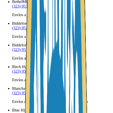
Bethel
ME
(323) 953-8100
Envíos a Nicaragua desde Bethel
Biddeford
ME
(323) 953-8100
Envíos a Nicaragua desde Biddeford
Biddeford Pool
ME
(323) 953-8100
Envíos a Nicaragua desde Biddeford Pool
Birch Harbor
ME
(323) 953-8100
Envíos a Nicaragua desde Birch Harbor
Blanchard Township
ME
(323) 953-8100
Envíos a Nicaragua desde Blanchard Township
Blue Hill
ME