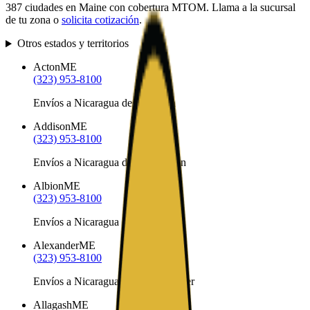
387
ciudades en
Maine
con cobertura MTOM. Llama a la sucursal
de tu zona o
solicita cotización
.
Otros estados y territorios
Acton
ME
(323) 953-8100
Envíos a Nicaragua desde Acton
Addison
ME
(323) 953-8100
Envíos a Nicaragua desde Addison
Albion
ME
(323) 953-8100
Envíos a Nicaragua desde Albion
Alexander
ME
(323) 953-8100
Envíos a Nicaragua desde Alexander
Allagash
ME