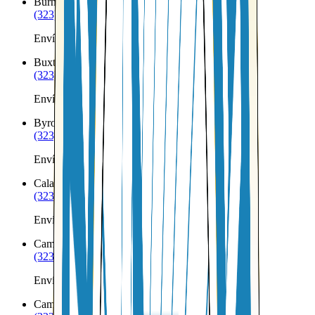
Burnham
ME
(323) 953-8100
Envíos a Nicaragua desde Burnham
Buxton
ME
(323) 953-8100
Envíos a Nicaragua desde Buxton
Byron
ME
(323) 953-8100
Envíos a Nicaragua desde Byron
Calais
ME
(323) 953-8100
Envíos a Nicaragua desde Calais
Cambridge
ME
(323) 953-8100
Envíos a Nicaragua desde Cambridge
Camden
ME