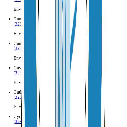
Envíos a Nicaragua desde Cross Lake Township
Cumberland
ME
(323) 953-8100
Envíos a Nicaragua desde Cumberland
Cumberland Foreside
ME
(323) 953-8100
Envíos a Nicaragua desde Cumberland Foreside
Cushing
ME
(323) 953-8100
Envíos a Nicaragua desde Cushing
Cutler
ME
(323) 953-8100
Envíos a Nicaragua desde Cutler
Cyr
ME
(323) 953-8100