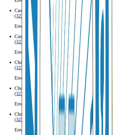
Envíos a Nicaragua desde Casco
Castine
ME
(323) 953-8100
Envíos a Nicaragua desde Castine
Caswell
ME
(323) 953-8100
Envíos a Nicaragua desde Caswell
Charleston
ME
(323) 953-8100
Envíos a Nicaragua desde Charleston
Chebeague Island
ME
(323) 953-8100
Envíos a Nicaragua desde Chebeague Island
Cherryfield
ME
(323) 953-8100
Envíos a Nicaragua desde Cherryfield