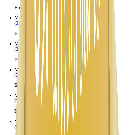
Envíos a Nicaragua desde Monument Valley
Morgan
UT
(323) 953-8100
Envíos a Nicaragua desde Morgan
Moroni
UT
(323) 953-8100
Envíos a Nicaragua desde Moroni
Mount Pleasant
UT
(323) 953-8100
Envíos a Nicaragua desde Mount Pleasant
Mountain Home
UT
(323) 953-8100
Envíos a Nicaragua desde Mountain Home
Murray
UT
(323) 953-8100