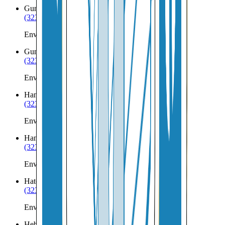
Gunlock
UT
(323) 953-8100
Envíos a Nicaragua desde Gunlock
Gunnison
UT
(323) 953-8100
Envíos a Nicaragua desde Gunnison
Hanksville
UT
(323) 953-8100
Envíos a Nicaragua desde Hanksville
Hanna
UT
(323) 953-8100
Envíos a Nicaragua desde Hanna
Hatch
UT
(323) 953-8100
Envíos a Nicaragua desde Hatch
Heber City
UT