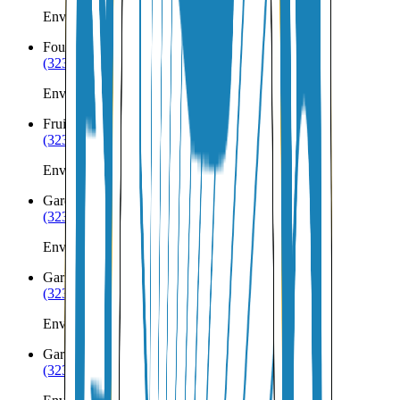
Envíos a Nicaragua desde Fillmore
Fountain Green
UT
(323) 953-8100
Envíos a Nicaragua desde Fountain Green
Fruitland
UT
(323) 953-8100
Envíos a Nicaragua desde Fruitland
Garden City
UT
(323) 953-8100
Envíos a Nicaragua desde Garden City
Garland
UT
(323) 953-8100
Envíos a Nicaragua desde Garland
Garrison
UT
(323) 953-8100