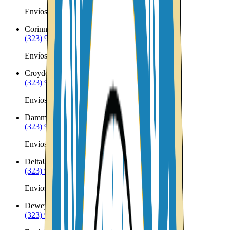
Envíos a Nicaragua desde Coalville
Corinne
UT
(323) 953-8100
Envíos a Nicaragua desde Corinne
Croydon
UT
(323) 953-8100
Envíos a Nicaragua desde Croydon
Dammeron Valley
UT
(323) 953-8100
Envíos a Nicaragua desde Dammeron Valley
Delta
UT
(323) 953-8100
Envíos a Nicaragua desde Delta
Deweyville
UT
(323) 953-8100