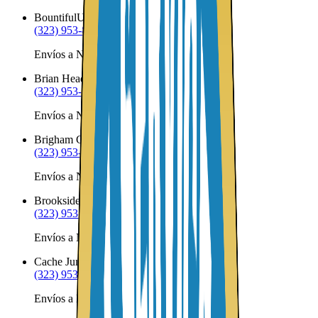
Bountiful
UT
(323) 953-8100
Envíos a Nicaragua desde Bountiful
Brian Head
UT
(323) 953-8100
Envíos a Nicaragua desde Brian Head
Brigham City
UT
(323) 953-8100
Envíos a Nicaragua desde Brigham City
Brookside
UT
(323) 953-8100
Envíos a Nicaragua desde Brookside
Cache Junction
UT
(323) 953-8100
Envíos a Nicaragua desde Cache Junction