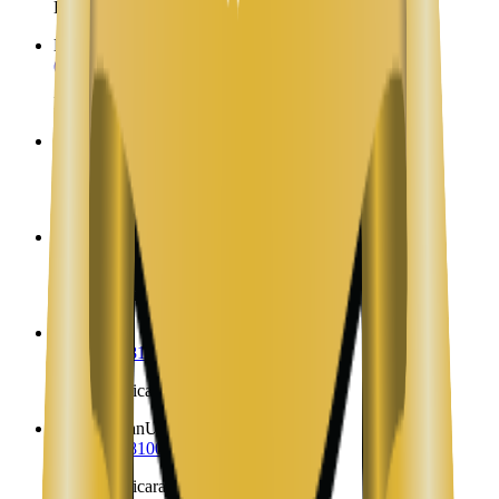
Envíos a Nicaragua desde Murray
Myton
UT
(323) 953-8100
Envíos a Nicaragua desde Myton
Nephi
UT
(323) 953-8100
Envíos a Nicaragua desde Nephi
New Harmony
UT
(323) 953-8100
Envíos a Nicaragua desde New Harmony
Newton
UT
(323) 953-8100
Envíos a Nicaragua desde Newton
North Logan
UT
(323) 953-8100
Envíos a Nicaragua desde North Logan