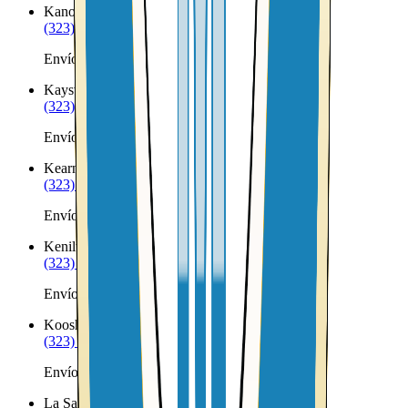
Kanosh
UT
(323) 953-8100
Envíos a Nicaragua desde Kanosh
Kaysville
UT
(323) 953-8100
Envíos a Nicaragua desde Kaysville
Kearns
UT
(323) 953-8100
Envíos a Nicaragua desde Kearns
Kenilworth
UT
(323) 953-8100
Envíos a Nicaragua desde Kenilworth
Koosharem
UT
(323) 953-8100
Envíos a Nicaragua desde Koosharem
La Sal
UT