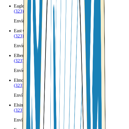
Eagle Mountain
UT
(323) 953-8100
Envíos a Nicaragua desde Eagle Mountain
East Carbon
UT
(323) 953-8100
Envíos a Nicaragua desde East Carbon
Elberta
UT
(323) 953-8100
Envíos a Nicaragua desde Elberta
Elmo
UT
(323) 953-8100
Envíos a Nicaragua desde Elmo
Elsinore
UT
(323) 953-8100
Envíos a Nicaragua desde Elsinore