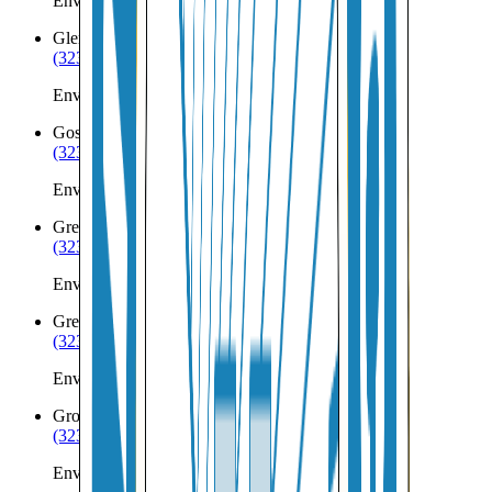
Envíos a Nicaragua desde Garrison
Glendale
UT
(323) 953-8100
Envíos a Nicaragua desde Glendale
Goshen
UT
(323) 953-8100
Envíos a Nicaragua desde Goshen
Green River
UT
(323) 953-8100
Envíos a Nicaragua desde Green River
Greenwich
UT
(323) 953-8100
Envíos a Nicaragua desde Greenwich
Grouse Creek
UT
(323) 953-8100
Envíos a Nicaragua desde Grouse Creek