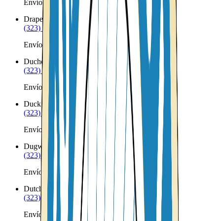
Envíos a Nicaragua desde Deweyville
Draper
UT
(323) 953-8100
Envíos a Nicaragua desde Draper
Duchesne
UT
(323) 953-8100
Envíos a Nicaragua desde Duchesne
Duck Creek Village
UT
(323) 953-8100
Envíos a Nicaragua desde Duck Creek Village
Dugway
UT
(323) 953-8100
Envíos a Nicaragua desde Dugway
Dutch John
UT
(323) 953-8100
Envíos a Nicaragua desde Dutch John