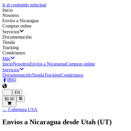
Ir al contenido principal
Inicio
Nosotros
Envíos a Nicaragua
Compras online
Servicios
Documentación
Tienda
Tracking
Contáctanos
Más
Inicio
Nosotros
Envíos a Nicaragua
Compras online
Servicios
Documentación
Tienda
Tracking
Contáctanos
ES
EN
$0.00
← Cobertura USA
Envíos a Nicaragua desde
Utah
(
UT
)