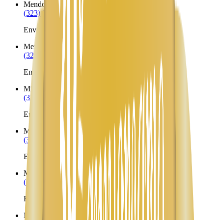
Mendon
UT
(323) 953-8100
Envíos a Nicaragua desde Mendon
Mexican Hat
UT
(323) 953-8100
Envíos a Nicaragua desde Mexican Hat
Midvale
UT
(323) 953-8100
Envíos a Nicaragua desde Midvale
Midway
UT
(323) 953-8100
Envíos a Nicaragua desde Midway
Milford
UT
(323) 953-8100
Envíos a Nicaragua desde Milford
Millville
UT