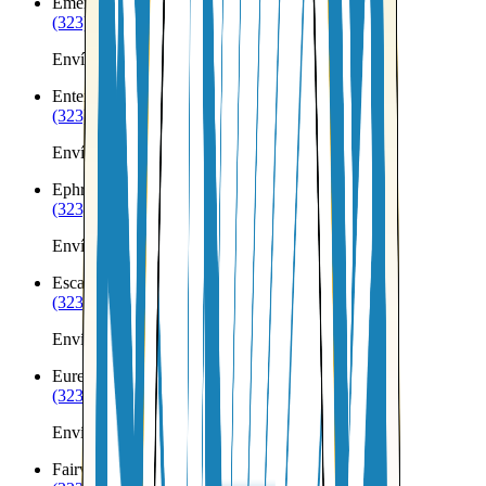
Emery
UT
(323) 953-8100
Envíos a Nicaragua desde Emery
Enterprise
UT
(323) 953-8100
Envíos a Nicaragua desde Enterprise
Ephraim
UT
(323) 953-8100
Envíos a Nicaragua desde Ephraim
Escalante
UT
(323) 953-8100
Envíos a Nicaragua desde Escalante
Eureka
UT
(323) 953-8100
Envíos a Nicaragua desde Eureka
Fairview
UT