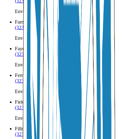
(323) 953-8100
Envíos a Nicaragua desde Fairview
Farmington
UT
(323) 953-8100
Envíos a Nicaragua desde Farmington
Fayette
UT
(323) 953-8100
Envíos a Nicaragua desde Fayette
Ferron
UT
(323) 953-8100
Envíos a Nicaragua desde Ferron
Fielding
UT
(323) 953-8100
Envíos a Nicaragua desde Fielding
Fillmore
UT
(323) 953-8100