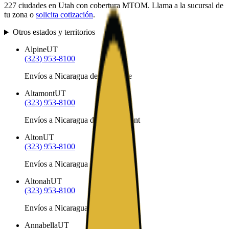
227
ciudades en
Utah
con cobertura MTOM. Llama a la sucursal de
tu zona o
solicita cotización
.
Otros estados y territorios
Alpine
UT
(323) 953-8100
Envíos a Nicaragua desde Alpine
Altamont
UT
(323) 953-8100
Envíos a Nicaragua desde Altamont
Alton
UT
(323) 953-8100
Envíos a Nicaragua desde Alton
Altonah
UT
(323) 953-8100
Envíos a Nicaragua desde Altonah
Annabella
UT