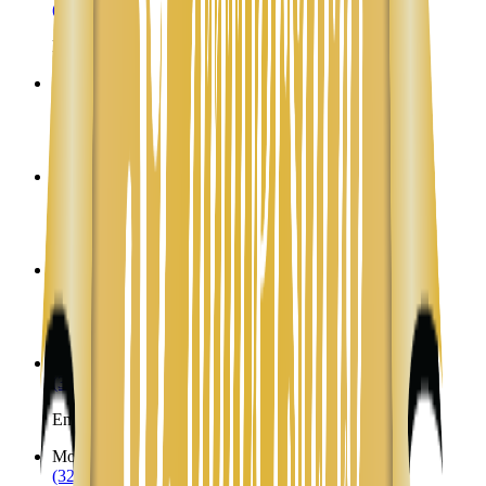
(323) 953-8100
Envíos a Nicaragua desde Millville
Minersville
UT
(323) 953-8100
Envíos a Nicaragua desde Minersville
Moab
UT
(323) 953-8100
Envíos a Nicaragua desde Moab
Mona
UT
(323) 953-8100
Envíos a Nicaragua desde Mona
Monroe
UT
(323) 953-8100
Envíos a Nicaragua desde Monroe
Monument Valley
UT
(323) 953-8100