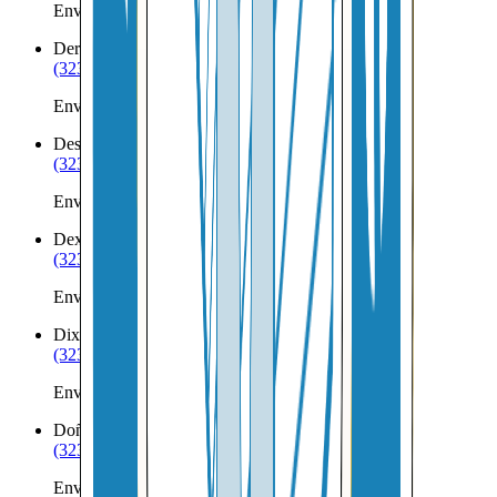
Envíos a Nicaragua desde Deming
Derry
NM
(323) 953-8100
Envíos a Nicaragua desde Derry
Des Moines
NM
(323) 953-8100
Envíos a Nicaragua desde Des Moines
Dexter
NM
(323) 953-8100
Envíos a Nicaragua desde Dexter
Dixon
NM
(323) 953-8100
Envíos a Nicaragua desde Dixon
Doña Ana
NM
(323) 953-8100
Envíos a Nicaragua desde Doña Ana