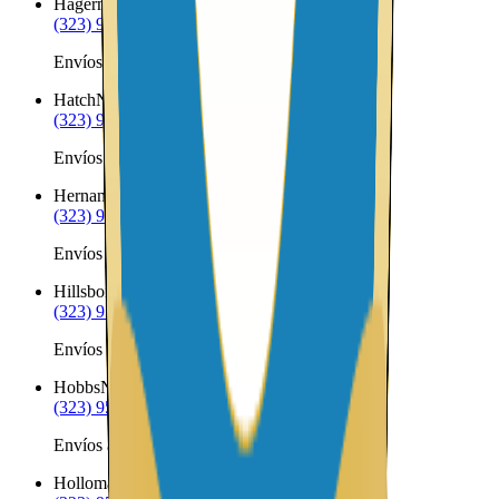
Hagerman
NM
(323) 953-8100
Envíos a Nicaragua desde Hagerman
Hatch
NM
(323) 953-8100
Envíos a Nicaragua desde Hatch
Hernandez
NM
(323) 953-8100
Envíos a Nicaragua desde Hernandez
Hillsboro
NM
(323) 953-8100
Envíos a Nicaragua desde Hillsboro
Hobbs
NM
(323) 953-8100
Envíos a Nicaragua desde Hobbs
Holloman AFB
NM