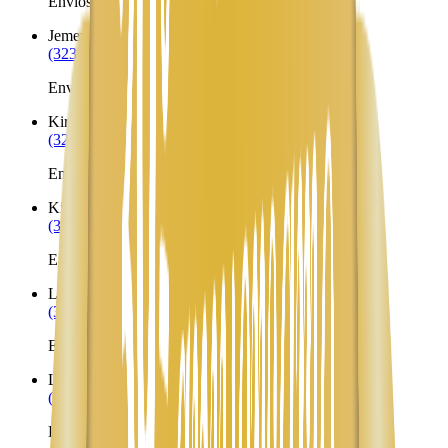
Envíos a Nicaragua desde Jemez Pueblo
Jemez Springs
NM
(323) 953-8100
Envíos a Nicaragua desde Jemez Springs
Kirtland
NM
(323) 953-8100
Envíos a Nicaragua desde Kirtland
Kirtland AFB
NM
(323) 953-8100
Envíos a Nicaragua desde Kirtland AFB
La Joya
NM
(323) 953-8100
Envíos a Nicaragua desde La Joya
La Loma
NM
(323) 953-8100
Envíos a Nicaragua desde La Loma