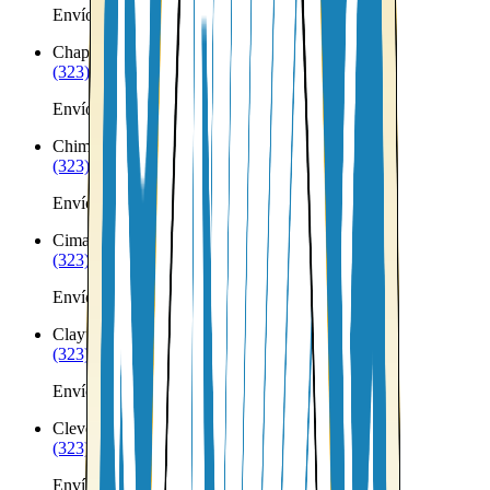
Envíos a Nicaragua desde Chamisal
Chaparral
NM
(323) 953-8100
Envíos a Nicaragua desde Chaparral
Chimayo
NM
(323) 953-8100
Envíos a Nicaragua desde Chimayo
Cimarron
NM
(323) 953-8100
Envíos a Nicaragua desde Cimarron
Clayton
NM
(323) 953-8100
Envíos a Nicaragua desde Clayton
Cleveland
NM
(323) 953-8100
Envíos a Nicaragua desde Cleveland