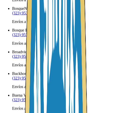
Bosque
NM
(323) 953-8100
Envíos a Nicaragua desde Bosque
Bosque Farms
NM
(323) 953-8100
Envíos a Nicaragua desde Bosque Farms
Broadview
NM
(323) 953-8100
Envíos a Nicaragua desde Broadview
Buckhorn
NM
(323) 953-8100
Envíos a Nicaragua desde Buckhorn
Buena Vista
NM
(323) 953-8100
Envíos a Nicaragua desde Buena Vista