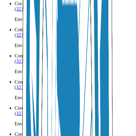
Cochiti Pueblo
NM
(323) 953-8100
Envíos a Nicaragua desde Cochiti Pueblo
Columbus
NM
(323) 953-8100
Envíos a Nicaragua desde Columbus
Conchas Dam
NM
(323) 953-8100
Envíos a Nicaragua desde Conchas Dam
Continental Divide
NM
(323) 953-8100
Envíos a Nicaragua desde Continental Divide
Cordova
NM
(323) 953-8100
Envíos a Nicaragua desde Cordova
Corona
NM