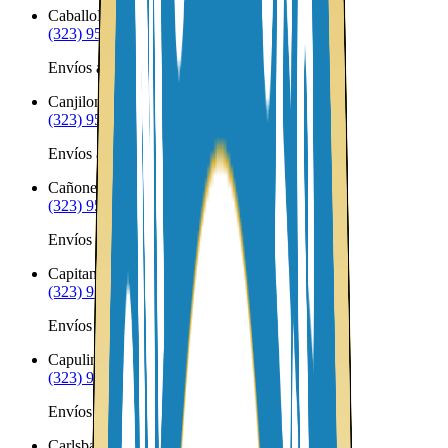
Caballo
NM
(323) 953-8100
Envíos a Nicaragua desde Caballo
Canjilon
NM
(323) 953-8100
Envíos a Nicaragua desde Canjilon
Cañones
NM
(323) 953-8100
Envíos a Nicaragua desde Cañones
Capitan
NM
(323) 953-8100
Envíos a Nicaragua desde Capitan
Capulin
NM
(323) 953-8100
Envíos a Nicaragua desde Capulin
Carlsbad
NM