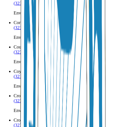
(323) 953-8100
Envíos a Nicaragua desde Corona
Corrales
NM
(323) 953-8100
Envíos a Nicaragua desde Corrales
Counselor
NM
(323) 953-8100
Envíos a Nicaragua desde Counselor
Coyote
NM
(323) 953-8100
Envíos a Nicaragua desde Coyote
Crossroads
NM
(323) 953-8100
Envíos a Nicaragua desde Crossroads
Crownpoint
NM
(323) 953-8100