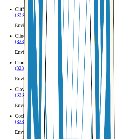
Cliff
NM
(323) 953-8100
Envíos a Nicaragua desde Cliff
Clines Corners
NM
(323) 953-8100
Envíos a Nicaragua desde Clines Corners
Cloudcroft
NM
(323) 953-8100
Envíos a Nicaragua desde Cloudcroft
Clovis
NM
(323) 953-8100
Envíos a Nicaragua desde Clovis
Cochiti Lake
NM
(323) 953-8100
Envíos a Nicaragua desde Cochiti Lake