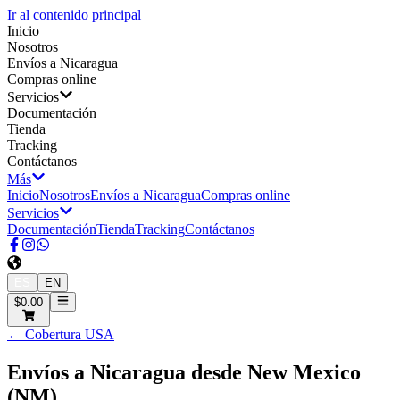
Ir al contenido principal
Inicio
Nosotros
Envíos a Nicaragua
Compras online
Servicios
Documentación
Tienda
Tracking
Contáctanos
Más
Inicio
Nosotros
Envíos a Nicaragua
Compras online
Servicios
Documentación
Tienda
Tracking
Contáctanos
ES
EN
$0.00
← Cobertura USA
Envíos a Nicaragua desde
New Mexico
(
NM
)