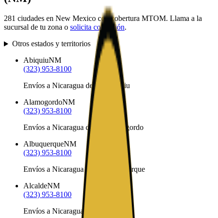
281
ciudades en
New Mexico
con cobertura MTOM. Llama a la
sucursal de tu zona o
solicita cotización
.
Otros estados y territorios
Abiquiu
NM
(323) 953-8100
Envíos a Nicaragua desde Abiquiu
Alamogordo
NM
(323) 953-8100
Envíos a Nicaragua desde Alamogordo
Albuquerque
NM
(323) 953-8100
Envíos a Nicaragua desde Albuquerque
Alcalde
NM
(323) 953-8100
Envíos a Nicaragua desde Alcalde