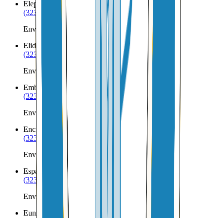
Elephant Butte
NM
(323) 953-8100
Envíos a Nicaragua desde Elephant Butte
Elida
NM
(323) 953-8100
Envíos a Nicaragua desde Elida
Embudo
NM
(323) 953-8100
Envíos a Nicaragua desde Embudo
Encino
NM
(323) 953-8100
Envíos a Nicaragua desde Encino
Española
NM
(323) 953-8100
Envíos a Nicaragua desde Española
Eunice
NM