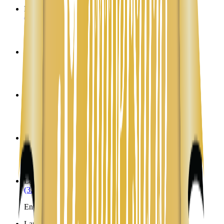
La Luz
NM
(323) 953-8100
Envíos a Nicaragua desde La Luz
La Madera
NM
(323) 953-8100
Envíos a Nicaragua desde La Madera
La Mesa
NM
(323) 953-8100
Envíos a Nicaragua desde La Mesa
La Plata
NM
(323) 953-8100
Envíos a Nicaragua desde La Plata
Lake Arthur
NM
(323) 953-8100
Envíos a Nicaragua desde Lake Arthur
Lamy
NM