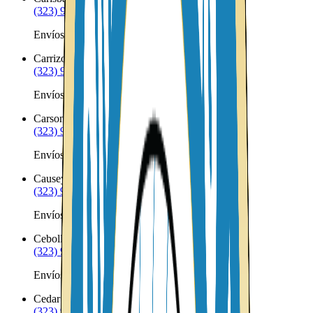
(323) 953-8100
Envíos a Nicaragua desde Carlsbad
Carrizozo
NM
(323) 953-8100
Envíos a Nicaragua desde Carrizozo
Carson
NM
(323) 953-8100
Envíos a Nicaragua desde Carson
Causey
NM
(323) 953-8100
Envíos a Nicaragua desde Causey
Cebolla
NM
(323) 953-8100
Envíos a Nicaragua desde Cebolla
Cedar Crest
NM
(323) 953-8100